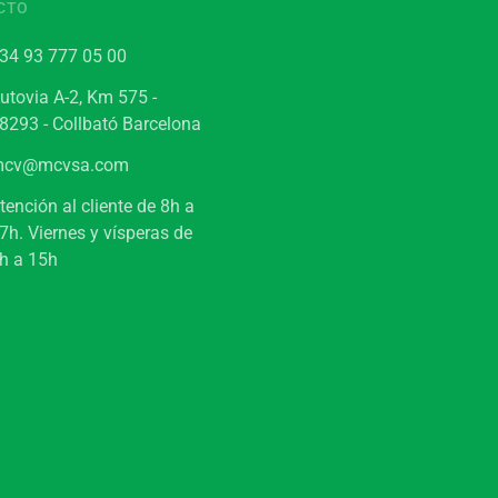
CTO
34 93 777 05 00
utovia A-2, Km 575 -
8293 - Collbató Barcelona
cv@mcvsa.com
tención al cliente de 8h a
7h. Viernes y vísperas de
h a 15h