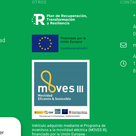
OTROS
CONTA
+
A
0
dad
m
A
1
8
Vehículo adquirido mediante el Programa de
incentivos a la movilidad eléctrica (MOVES III),
er
financiado por la Unión Europea -