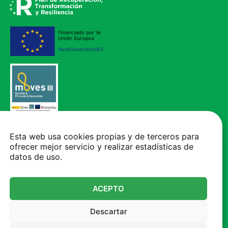
Vehículo adquirido mediante el Programa de incentivos a la movilidad
eléctrica (MOVES III), financiado por la Unión Europea - NextGenerationEU.
Esta web usa cookies propias y de terceros para
ofrecer mejor servicio y realizar estadísticas de
CONTACTO
datos de uso.
+34 93 777 05 00
Autovia A-2, Km 575 - 08293 - Collbató Barcelona
ACEPTO
mcv@mcvsa.com
Descartar
Atención al cliente de 8h a 17h. Viernes y vísperas