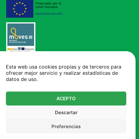
Vehículo adquirido mediante el Programa de incentivos a la movilidad
eléctrica (MOVES III), financiado por la Unión Europea - NextGenerationEU.
Esta web usa cookies propias y de terceros para
ofrecer mejor servicio y realizar estadísticas de
CONTACTO
datos de uso.
+34 93 777 05 00
Autovia A-2, Km 575 - 08293 - Collbató Barcelona
ACEPTO
mcv@mcvsa.com
Descartar
Atención al cliente de 8h a 17h. Viernes y vísperas
de 8h a 15h
Preferencias