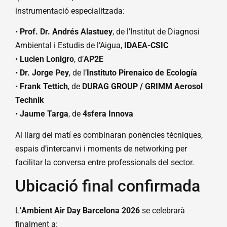
instrumentació especialitzada:
•
Prof. Dr. Andrés Alastuey
, de l’Institut de Diagnosi
Ambiental i Estudis de l’Aigua,
IDAEA-CSIC
•
Lucien Lonigro
, d’
AP2E
•
Dr. Jorge Pey
, de l’
Instituto Pirenaico de Ecología
•
Frank Tettich
, de
DURAG GROUP / GRIMM Aerosol
Technik
•
Jaume Targa
, de
4sfera Innova
Al llarg del matí es combinaran ponències tècniques,
espais d’intercanvi i moments de networking per
facilitar la conversa entre professionals del sector.
Ubicació final confirmada
L’
Ambient Air Day Barcelona 2026
se celebrarà
finalment a: