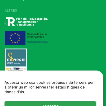
ALTRES
Vehicle adquirit mitjançant el Programa d'incentius a la mobilitat elèctrica
(MOVES III), finançat per la Unió Europea - NextGenerationEU
Aquesta web usa cookies pròpies i de tercers per
a oferir un millor servei i fer estadístiques de
CONTACTE
dades d'ús.
+34 93 777 05 00
Autovia A-2, Km 575 - 08293 - Collbató Barcelona